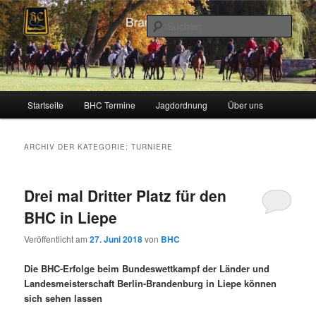
Zum
Zum
Schleppjagden und Vielseitigkeitsreiten in Berlin und Brandenburg
Inhalt
sekundären
Such
wechseln
Inhalt
wechseln
Brandenburger Hunting Club
Hauptmenü
Startseite
BHC Termine
Jagdordnung
Über uns
ARCHIV DER KATEGORIE:
TURNIERE
Drei mal Dritter Platz für den
BHC in Liepe
Veröffentlicht am
27. Juni 2018
von
BHC
Die BHC-Erfolge beim Bundeswettkampf der Länder und
Landesmeisterschaft Berlin-Brandenburg in Liepe können
sich sehen lassen