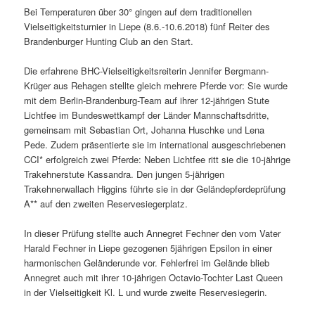
Bei Temperaturen über 30° gingen auf dem traditionellen
Vielseitigkeitsturnier in Liepe (8.6.-10.6.2018) fünf Reiter des
Brandenburger Hunting Club an den Start.
Die erfahrene BHC-Vielseitigkeitsreiterin Jennifer Bergmann-
Krüger aus Rehagen stellte gleich mehrere Pferde vor: Sie wurde
mit dem Berlin-Brandenburg-Team auf ihrer 12-jährigen Stute
Lichtfee im Bundeswettkampf der Länder Mannschaftsdritte,
gemeinsam mit Sebastian Ort, Johanna Huschke und Lena
Pede. Zudem präsentierte sie im international ausgeschriebenen
CCI* erfolgreich zwei Pferde: Neben Lichtfee ritt sie die 10-jährige
Trakehnerstute Kassandra. Den jungen 5-jährigen
Trakehnerwallach Higgins führte sie in der Geländepferdeprüfung
A** auf den zweiten Reservesiegerplatz.
In dieser Prüfung stellte auch Annegret Fechner den vom Vater
Harald Fechner in Liepe gezogenen 5jährigen Epsilon in einer
harmonischen Geländerunde vor. Fehlerfrei im Gelände blieb
Annegret auch mit ihrer 10-jährigen Octavio-Tochter Last Queen
in der Vielseitigkeit Kl. L und wurde zweite Reservesiegerin.