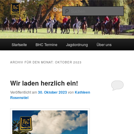
Zum
Zum
Schleppjagden und Vielseitigkeitsreiten in Berlin und Brandenburg
Inhalt
sekundären
Such
wechseln
Inhalt
wechseln
Brandenburger Hunting Club
Hauptmenü
Startseite
BHC Termine
Jagdordnung
Über uns
ARCHIV FÜR DEN MONAT:
OKTOBER 2023
Wir laden herzlich ein!
Veröffentlicht am
30. Oktober 2023
von
Kathleen
Rosenstiel