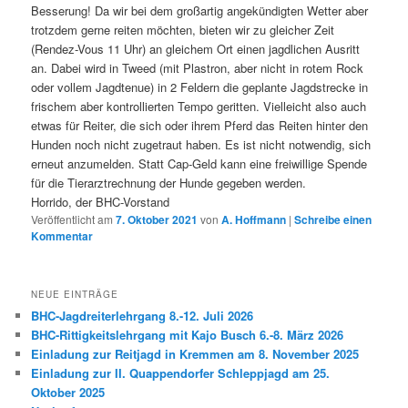
Besserung! Da wir bei dem großartig angekündigten Wetter aber
trotzdem gerne reiten möchten, bieten wir zu gleicher Zeit
(Rendez-Vous 11 Uhr) an gleichem Ort einen jagdlichen Ausritt
an. Dabei wird in Tweed (mit Plastron, aber nicht in rotem Rock
oder vollem Jagdtenue) in 2 Feldern die geplante Jagdstrecke in
frischem aber kontrollierten Tempo geritten. Vielleicht also auch
etwas für Reiter, die sich oder ihrem Pferd das Reiten hinter den
Hunden noch nicht zugetraut haben. Es ist nicht notwendig, sich
erneut anzumelden. Statt Cap-Geld kann eine freiwillige Spende
für die Tierarztrechnung der Hunde gegeben werden.
Horrido, der BHC-Vorstand
Veröffentlicht am
7. Oktober 2021
von
A. Hoffmann
|
Schreibe einen
Kommentar
NEUE EINTRÄGE
BHC-Jagdreiterlehrgang 8.-12. Juli 2026
BHC-Rittigkeitslehrgang mit Kajo Busch 6.-8. März 2026
Einladung zur Reitjagd in Kremmen am 8. November 2025
Einladung zur II. Quappendorfer Schleppjagd am 25.
Oktober 2025