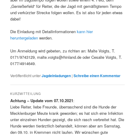
„Genießerfeld“ für Reiter, die der Jagd mit gemäßigterem Tempo
und verkürzter Strecke folgen wollen. Es ist also für jeden etwas
dabei!
Die Einladung mit Detailinformationen
kann hier
heruntergeladen
werden.
Um Anmeldung wird gebeten, zu richten an: Malte Voigts, T.
0171/9743129, malte.voigts@rhinland.de oder Cesalie Voigts, T.
0177/4914649.
Veröffentlicht unter
Jagdeinladungen
|
Schreibe einen Kommentar
KURZMITTEILUNG
Achtung – Update vom 07.10.2021
:
Liebe Reiter, liebe Freunde, überraschend sind die Hunde der
Mecklenburger Meute krank geworden; es hat sich eine Infektion
unter einzelnen Hunden gezeigt, die sich rasch verbreitet hat. Die
Hunde werden tierärztlich behandelt, können aber am Samstag,
den 09.10. in Kremmen nicht laufen. Wir wünschen gute