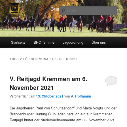
Zum
Zum
Schleppjagden und Vielseitigkeitsreiten in Berlin und Brandenburg
Inhalt
sekundären
Such
wechseln
Inhalt
wechseln
Brandenburger Hunting Club
Hauptmenü
Startseite
BHC Termine
Jagdordnung
Über uns
ARCHIV FÜR DEN MONAT:
OKTOBER 2021
V. Reitjagd Kremmen am 6.
November 2021
Veröffentlicht am
13. Oktober 2021
von
A. Hoffmann
Die Jagdherren Paul von Schultzendorff und Malte Voigts und der
Brandenburger Hunting Club laden herzlich ein zur Kremmener
Reitjagd hinter der Niedersachsenmeute am 06. November 2021.