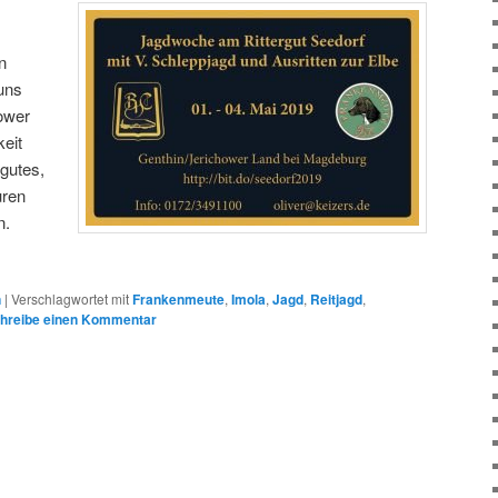
n
uns
ower
eit
gutes,
uren
n.
n
|
Verschlagwortet mit
Frankenmeute
,
Imola
,
Jagd
,
Reitjagd
,
hreibe einen Kommentar