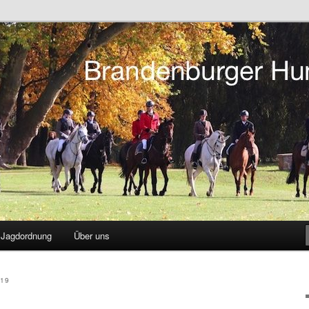
tsreiten in Berlin und Brandenburg
r Hunting Club
Jagdordnung
Über uns
19