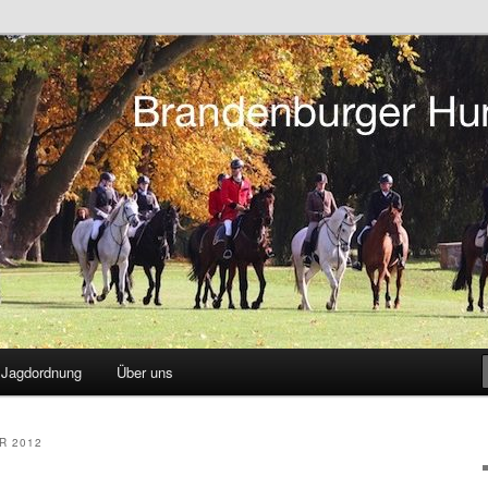
tsreiten in Berlin und Brandenburg
r Hunting Club
Jagdordnung
Über uns
R 2012