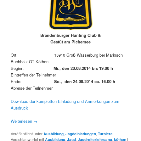
Brandenburger Hunting Club &
Gestüt am Pichersee
Ort: 15910 Groß Wasserburg bei Märkisch
Buchholz OT Köthen.
Beginn:
Mi., den 20.08.2014 bis 19.00 h
Eintreffen der Teilnehmer
Ende:
So., den 24.08.2014 ca. 16.00 h
Abreise der Teilnehmer
Download der kompletten Einladung und Anmerkungen zum
Ausdruck
Weiterlesen
→
Veröffentlicht unter
Ausbildung
,
Jagdeinladungen
,
Turniere
|
Verschlagwortet mit
Ausbildung
,
Jagd
,
Jagdreiterlehrgang
,
köthen
|