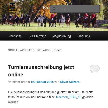
Zum
Zum
Schleppjagden und Vielseitigkeitsreiten in Berlin und Brandenburg
Inhalt
sekundären
Such
wechseln
Inhalt
wechseln
Brandenburger Hunting Club
Hauptmenü
Startseite
BHC Termine
Jagdordnung
Über uns
SCHLAGWORT-ARCHIVE:
AUSBILDUNG
Turnierausschreibung jetzt
online
Veröffentlicht am
12. Februar 2015
von
Oliver Keizers
Die Ausschreibung für das Vielseitigkeitsturnier am 28. März
2015 ist nun online und kann hier
Koethen_BBG_15
geladen
werden.