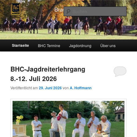
Zum
Zum
Schleppjagden und Vielseitigkeitsreiten in Berlin und Brandenburg
Inhalt
sekundären
Such
wechseln
Inhalt
wechseln
Brandenburger Hunting Club
Hauptmenü
Startseite
BHC Termine
Jagdordnung
Über uns
BHC-Jagdreiterlehrgang
8.-12. Juli 2026
Veröffentlicht am
29. Juni 2026
von
A. Hoffmann