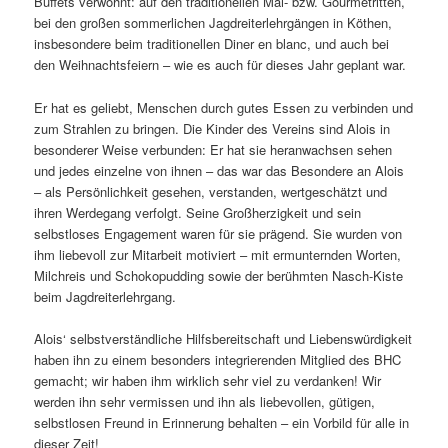
Buffets verwöhnt: auf den traditionellen Mai- bzw. Gourmetritten,
bei den großen sommerlichen Jagdreiterlehrgängen in Köthen,
insbesondere beim traditionellen Diner en blanc, und auch bei
den Weihnachtsfeiern – wie es auch für dieses Jahr geplant war.
Er hat es geliebt, Menschen durch gutes Essen zu verbinden und
zum Strahlen zu bringen. Die Kinder des Vereins sind Alois in
besonderer Weise verbunden: Er hat sie heranwachsen sehen
und jedes einzelne von ihnen – das war das Besondere an Alois
– als Persönlichkeit gesehen, verstanden, wertgeschätzt und
ihren Werdegang verfolgt. Seine Großherzigkeit und sein
selbstloses Engagement waren für sie prägend. Sie wurden von
ihm liebevoll zur Mitarbeit motiviert – mit ermunternden Worten,
Milchreis und Schokopudding sowie der berühmten Nasch-Kiste
beim Jagdreiterlehrgang.
Alois‘ selbstverständliche Hilfsbereitschaft und Liebenswürdigkeit
haben ihn zu einem besonders integrierenden Mitglied des BHC
gemacht; wir haben ihm wirklich sehr viel zu verdanken! Wir
werden ihn sehr vermissen und ihn als liebevollen, gütigen,
selbstlosen Freund in Erinnerung behalten – ein Vorbild für alle in
dieser Zeit!