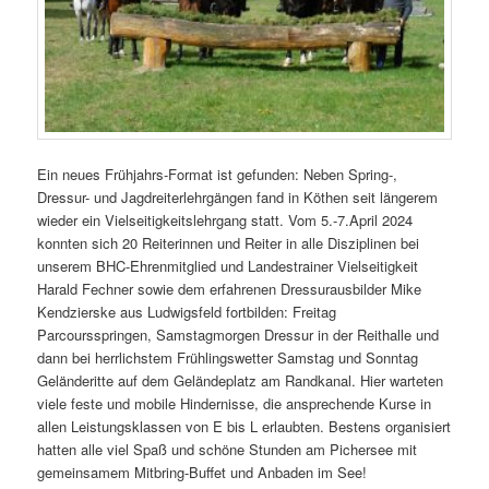
Ein neues Frühjahrs-Format ist gefunden: Neben Spring-,
Dressur- und Jagdreiterlehrgängen fand in Köthen seit längerem
wieder ein Vielseitigkeitslehrgang statt. Vom 5.-7.April 2024
konnten sich 20 Reiterinnen und Reiter in alle Disziplinen bei
unserem BHC-Ehrenmitglied und Landestrainer Vielseitigkeit
Harald Fechner sowie dem erfahrenen Dressurausbilder Mike
Kendzierske aus Ludwigsfeld fortbilden: Freitag
Parcoursspringen, Samstagmorgen Dressur in der Reithalle und
dann bei herrlichstem Frühlingswetter Samstag und Sonntag
Geländeritte auf dem Geländeplatz am Randkanal. Hier warteten
viele feste und mobile Hindernisse, die ansprechende Kurse in
allen Leistungsklassen von E bis L erlaubten. Bestens organisiert
hatten alle viel Spaß und schöne Stunden am Pichersee mit
gemeinsamem Mitbring-Buffet und Anbaden im See!