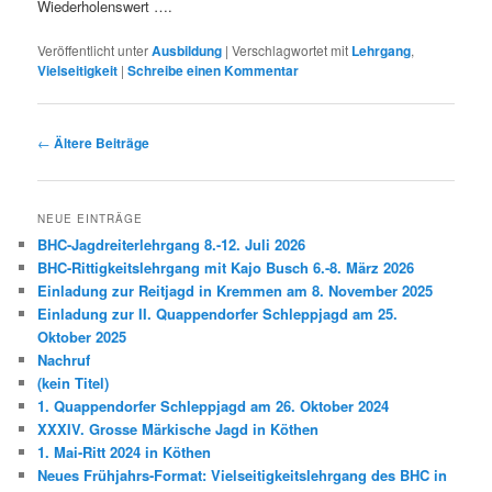
Wiederholenswert ….
Veröffentlicht unter
Ausbildung
|
Verschlagwortet mit
Lehrgang
,
Vielseitigkeit
|
Schreibe einen Kommentar
Beitragsnavigation
←
Ältere Beiträge
NEUE EINTRÄGE
BHC-Jagdreiterlehrgang 8.-12. Juli 2026
BHC-Rittigkeitslehrgang mit Kajo Busch 6.-8. März 2026
Einladung zur Reitjagd in Kremmen am 8. November 2025
Einladung zur II. Quappendorfer Schleppjagd am 25.
Oktober 2025
Nachruf
(kein Titel)
1. Quappendorfer Schleppjagd am 26. Oktober 2024
XXXIV. Grosse Märkische Jagd in Köthen
1. Mai-Ritt 2024 in Köthen
Neues Frühjahrs-Format: Vielseitigkeitslehrgang des BHC in