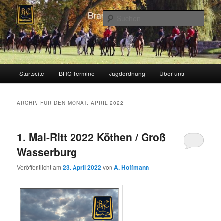
Zum
Zum
Schleppjagden und Vielseitigkeitsreiten in Berlin und Brandenburg
Inhalt
sekundären
Such
wechseln
Inhalt
wechseln
Brandenburger Hunting Club
Hauptmenü
Startseite
BHC Termine
Jagdordnung
Über uns
ARCHIV FÜR DEN MONAT:
APRIL 2022
1. Mai-Ritt 2022 Köthen / Groß
Wasserburg
Veröffentlicht am
23. April 2022
von
A. Hoffmann