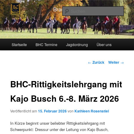
Zum
Schleppjagden und Vielseitigkeitsreiten in Berlin und Brandenburg
Inhalt
Such
wechseln
Brandenburger Hunting Club
Hauptmenü
Startseite
BHC Termine
Jagdordnung
Über uns
Beitragsnavigation
←
Zurück
Weiter
→
BHC-Rittigkeitslehrgang mit
Kajo Busch 6.-8. März 2026
Veröffentlicht am
15. Februar 2026
von
Kathleen Rosenstiel
In Kürze beginnt unser beliebter Rittigkeitslehrgang mit
Schwerpunkt: Dressur unter der Leitung von Kajo Busch,