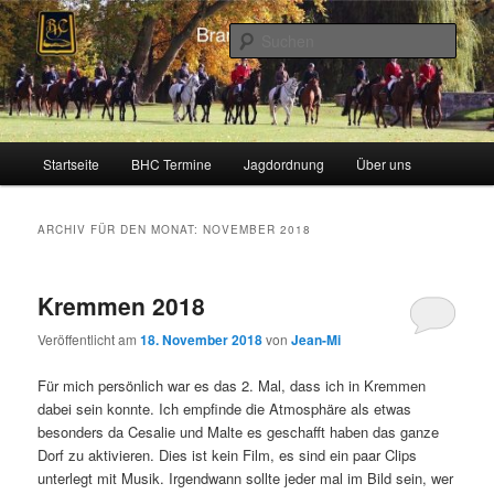
Zum
Zum
Schleppjagden und Vielseitigkeitsreiten in Berlin und Brandenburg
Inhalt
sekundären
Such
wechseln
Inhalt
wechseln
Brandenburger Hunting Club
Hauptmenü
Startseite
BHC Termine
Jagdordnung
Über uns
ARCHIV FÜR DEN MONAT:
NOVEMBER 2018
Kremmen 2018
Veröffentlicht am
18. November 2018
von
Jean-Mi
Für mich persönlich war es das 2. Mal, dass ich in Kremmen
dabei sein konnte. Ich empfinde die Atmosphäre als etwas
besonders da Cesalie und Malte es geschafft haben das ganze
Dorf zu aktivieren. Dies ist kein Film, es sind ein paar Clips
unterlegt mit Musik. Irgendwann sollte jeder mal im Bild sein, wer