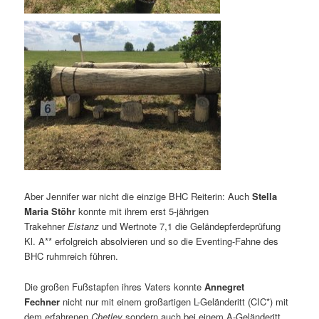
Aber Jennifer war nicht die einzige BHC Reiterin: Auch
Stella
Maria Stöhr
konnte mit ihrem erst 5-jährigen
Trakehner
Eistanz
und Wertnote 7,1 die Geländepferdeprüfung
Kl. A** erfolgreich absolvieren und so die Eventing-Fahne des
BHC ruhmreich führen.
Die großen Fußstapfen ihres Vaters konnte
Annegret
Fechner
nicht nur mit einem großartigen L-Geländeritt (CIC*) mit
dem erfahrenen
Chetley
sondern auch bei einem A-Geländeritt