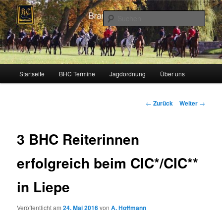
Zum
Schleppjagden und Vielseitigkeitsreiten in Berlin und Brandenburg
Inhalt
Such
wechseln
Brandenburger Hunting Club
Hauptmenü
Startseite
BHC Termine
Jagdordnung
Über uns
Beitragsnavigation
←
Zurück
Weiter
→
3 BHC Reiterinnen
erfolgreich beim CIC*/CIC**
in Liepe
Veröffentlicht am
24. Mai 2016
von
A. Hoffmann