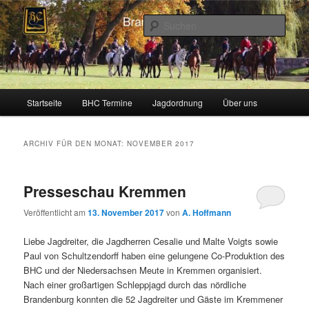
Zum
Zum
Schleppjagden und Vielseitigkeitsreiten in Berlin und Brandenburg
Inhalt
sekundären
Such
wechseln
Inhalt
wechseln
Brandenburger Hunting Club
Hauptmenü
Startseite
BHC Termine
Jagdordnung
Über uns
ARCHIV FÜR DEN MONAT:
NOVEMBER 2017
Presseschau Kremmen
Veröffentlicht am
13. November 2017
von
A. Hoffmann
Liebe Jagdreiter, die Jagdherren Cesalie und Malte Voigts sowie
Paul von Schultzendorff haben eine gelungene Co-Produktion des
BHC und der Niedersachsen Meute in Kremmen organisiert.
Nach einer großartigen Schleppjagd durch das nördliche
Brandenburg konnten die 52 Jagdreiter und Gäste im Kremmener