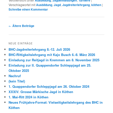
Veröffentlicht unter
Ausbildung
,
Jagdeinladungen
,
Turniere
|
Verschlagwortet mit
Ausbildung
,
Jagd
,
Jagdreiterlehrgang
,
köthen
|
Schreibe einen Kommentar
Beitragsnavigation
←
Ältere Beiträge
NEUE EINTRÄGE
BHC-Jagdreiterlehrgang 8.-12. Juli 2026
BHC-Rittigkeitslehrgang mit Kajo Busch 6.-8. März 2026
Einladung zur Reitjagd in Kremmen am 8. November 2025
Einladung zur II. Quappendorfer Schleppjagd am 25.
Oktober 2025
Nachruf
(kein Titel)
1. Quappendorfer Schleppjagd am 26. Oktober 2024
XXXIV. Grosse Märkische Jagd in Köthen
1. Mai-Ritt 2024 in Köthen
Neues Frühjahrs-Format: Vielseitigkeitslehrgang des BHC in
Köthen