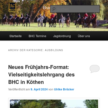
Zum
Zum
Schleppjagden und Vielseitigkeitsreiten in Berlin und Brandenburg
Inhalt
sekundären
Such
wechseln
Inhalt
wechseln
Brandenburger Hunting Club
Hauptmenü
Startseite
BHC Termine
Jagdordnung
Über uns
ARCHIV DER KATEGORIE:
AUSBILDUNG
Neues Frühjahrs-Format:
Vielseitigkeitslehrgang des
BHC in Köthen
Veröffentlicht am
9. April 2024
von
Ulrike Bröcker