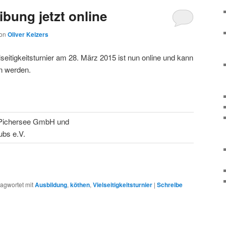
bung jetzt online
on
Oliver Keizers
seitigkeitsturnier am 28. März 2015 ist nun online und kann
n werden.
m Pichersee GmbH und
ubs e.V.
agwortet mit
Ausbildung
,
köthen
,
Vielseitigkeitsturnier
|
Schreibe