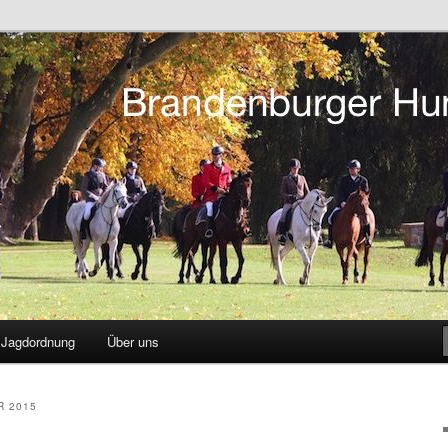
tsreiten in Berlin und Brandenburg
r Hunting Club
Jagdordnung
Über uns
R 2015