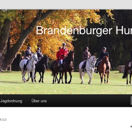
tsreiten in Berlin und Brandenburg
r Hunting Club
Jagdordnung
Über uns
JAGD