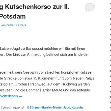
g Kutschenkorso zur II.
 Potsdam
von
Oliver Keizers
r Luisen‐Jagd zu Sanssouci möchten wir Sie mit Ihren
en. Der Link zur Anmeldung befindet sich am Ende der
legenheit, sein Gespann vor stilechter, königlicher Kulisse
nde Strecke von etwa 15 Kilometern führt vom Neuen Palais
tstop am Großen Hirschweg, auf dem Rückweg werden
kreuzen und die Böhmer Harrier Meute und das reitende
Weiterlesen
→
n
|
Verschlagwortet mit
Böhmer-Harrier-Meute
,
Jagd
,
Kutsche
,