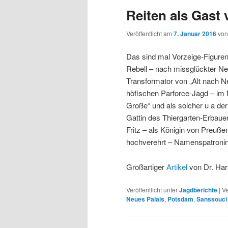
Reiten als Gast 
Veröffentlicht am
7. Januar 2016
vo
Das sind mal Vorzeige-Figuren 
Rebell – nach missglückter Ne
Transformator von „Alt nach N
höfischen Parforce-Jagd – im M
Große“ und als solcher u a de
Gattin des Thiergarten-Erbauer
Fritz – als Königin von Preuße
hochverehrt – Namenspatronin
Großartiger
Artikel
von Dr. Har
Veröffentlicht unter
Jagdberichte
|
Ve
Neues Palais
,
Potsdam
,
Sanssouci