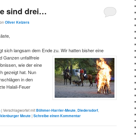
ge sind drei…
von
Oliver Keizers
Gäste,
igt sich langsam dem Ende zu. Wir hatten
bisher eine
 Ganzen unfallfreie
bnissen, wie der eine
h gezeigt hat. Nun
enschlägen in den
te Halali-Feuer
n
|
Verschlagwortet mit
Böhmer-Harrier-Meute
,
Diedersdorf
,
klenburger Meute
|
Schreibe einen Kommentar