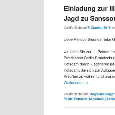
Einladung zur II
Jagd zu Sansso
Veröffentlicht am
7. Oktober 2016
v
Liebe Reitsportfreunde, liebe 
wir laden Sie zur III. Potsd
Pferdesport Berlin-Brandenburg
Potsdam durch. Jagdherrin ist 
Potsdam, die sich zur Aufgab
Preußen zu wahren und brande
Weiterlesen
→
Veröffentlicht unter
Jagdeinladunge
Palais
,
Potsdam
,
Sanssouci
|
Schre