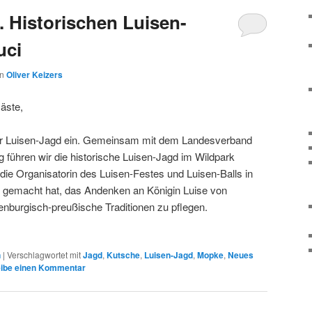
I. Historischen Luisen-
uci
on
Oliver Keizers
Gäste,
amer Luisen-Jagd ein. Gemeinsam mit dem Landesverband
 führen wir die historische Luisen-Jagd im Wildpark
die Organisatorin des Luisen-Festes und Luisen-Balls in
e gemacht hat, das Andenken an Königin Luise von
nburgisch-preußische Traditionen zu pflegen.
n
|
Verschlagwortet mit
Jagd
,
Kutsche
,
Luisen-Jagd
,
Mopke
,
Neues
ibe einen Kommentar