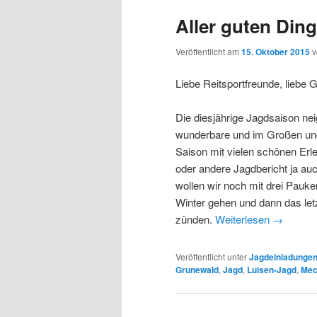
Aller guten Din
Veröffentlicht am
15. Oktober 2015
Liebe Reitsportfreunde, liebe 
Die diesjährige Jagdsaison ne
wunderbare und im Großen und
Saison mit vielen schönen Erle
oder andere Jagdbericht ja auc
wollen wir noch mit drei Pauk
Winter gehen und dann das letz
zünden.
Weiterlesen
→
Veröffentlicht unter
Jagdeinladunge
Grunewald
,
Jagd
,
Luisen-Jagd
,
Mec