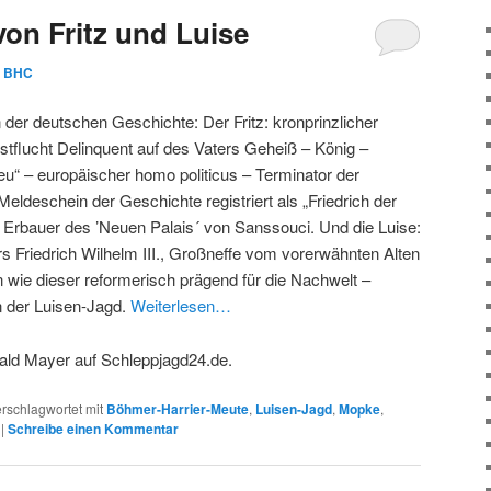
von Fritz und Luise
n
BHC
der deutschen Geschichte: Der Fritz: kronprinzlicher
stflucht Delinquent auf des Vaters Geheiß – König –
eu“ – europäischer homo politicus – Terminator der
eldeschein der Geschichte registriert als „Friedrich der
r Erbauer des ’Neuen Palais´ von Sanssouci. Und die Luise:
s Friedrich Wilhelm III., Großneffe vom vorerwähnten Alten
n wie dieser reformerisch prägend für die Nachwelt –
 der Luisen-Jagd.
Weiterlesen…
ald Mayer auf Schleppjagd24.de.
rschlagwortet mit
Böhmer-Harrier-Meute
,
Luisen-Jagd
,
Mopke
,
|
Schreibe einen Kommentar