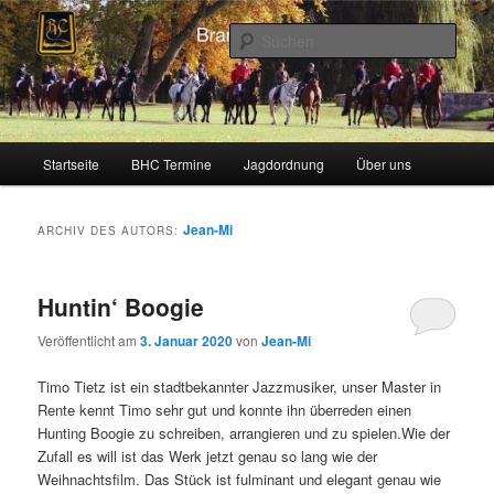
Zum
Zum
Schleppjagden und Vielseitigkeitsreiten in Berlin und Brandenburg
Inhalt
sekundären
Such
wechseln
Inhalt
wechseln
Brandenburger Hunting Club
Hauptmenü
Startseite
BHC Termine
Jagdordnung
Über uns
Jean-Mi
ARCHIV DES AUTORS:
Huntin‘ Boogie
Veröffentlicht am
3. Januar 2020
von
Jean-Mi
Timo Tietz ist ein stadtbekannter Jazzmusiker, unser Master in
Rente kennt Timo sehr gut und konnte ihn überreden einen
Hunting Boogie zu schreiben, arrangieren und zu spielen.Wie der
Zufall es will ist das Werk jetzt genau so lang wie der
Weihnachtsfilm. Das Stück ist fulminant und elegant genau wie