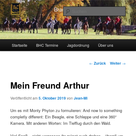
Zum
Schleppjagden und Vielseitigkeitsreiten in Berlin und Brandenburg
Inhalt
Such
wechseln
Brandenburger Hunting Club
Hauptmenü
Startseite
BHC Termine
Jagdordnung
Über uns
Beitragsnavigation
←
Zurück
Weiter
→
Mein Freund Arthur
Veröffentlicht am
5. Oktober 2019
von
Jean-Mi
Um es mit Monty Phyton zu formulieren: And now to something
completly different: Ein Beagle, eine Schleppe und eine 360°
Kamera. Mit anderen Worten: Im Tiefflug durch den Wald.
Viel Spaß – nicht vergessen ihr müsst euch drehen – überall um