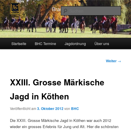
Zum
Schleppjagden und Vielseitigkeitsreiten in Berlin und Brandenburg
Inhalt
Such
wechseln
Brandenburger Hunting Club
Hauptmenü
Startseite
BHC Termine
Jagdordnung
Über uns
Beitragsnavigati
Weiter
→
XXIII. Grosse Märkische
Jagd in Köthen
Veröffentlicht am
3. Oktober 2012
von
BHC
Die XXIII. Grosse Märkische Jagd in Köthen war auch 2012
wieder ein grosses Erlebnis für Jung und Alt. Hier die schönsten