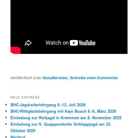
Veröffentlicht unter
Genußtermine
|
Schreibe einen Kommentar
NEUE EINTRÄGE
BHC-Jagdreiterlehrgang 8.-12. Juli 2026
BHC-Rittigkeitslehrgang mit Kajo Busch 6.-8. März 2026
Einladung zur Reitjagd in Kremmen am 8. November 2025
Einladung zur II. Quappendorfer Schleppjagd am 25.
Oktober 2025
Nachruf