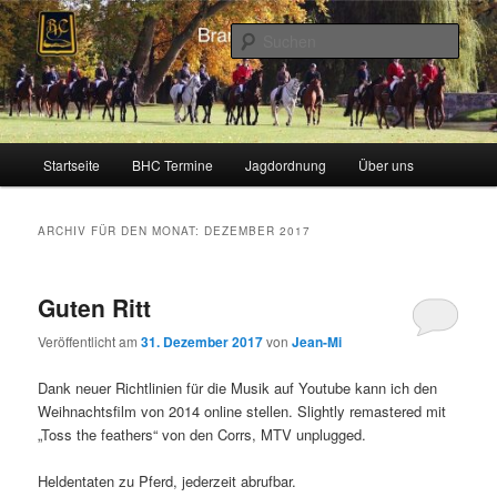
Zum
Zum
Schleppjagden und Vielseitigkeitsreiten in Berlin und Brandenburg
Inhalt
sekundären
Such
wechseln
Inhalt
wechseln
Brandenburger Hunting Club
Hauptmenü
Startseite
BHC Termine
Jagdordnung
Über uns
ARCHIV FÜR DEN MONAT:
DEZEMBER 2017
Guten Ritt
Veröffentlicht am
31. Dezember 2017
von
Jean-Mi
Dank neuer Richtlinien für die Musik auf Youtube kann ich den
Weihnachtsfilm von 2014 online stellen. Slightly remastered mit
„Toss the feathers“ von den Corrs, MTV unplugged.
Heldentaten zu Pferd, jederzeit abrufbar.