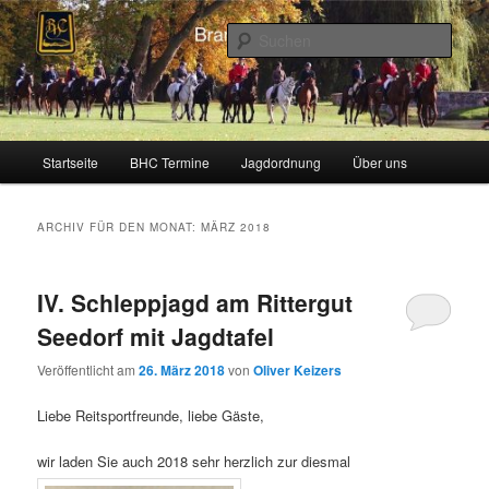
Zum
Zum
Schleppjagden und Vielseitigkeitsreiten in Berlin und Brandenburg
Inhalt
sekundären
Such
wechseln
Inhalt
wechseln
Brandenburger Hunting Club
Hauptmenü
Startseite
BHC Termine
Jagdordnung
Über uns
ARCHIV FÜR DEN MONAT:
MÄRZ 2018
IV. Schleppjagd am Rittergut
Seedorf mit Jagdtafel
Veröffentlicht am
26. März 2018
von
Oliver Keizers
Liebe Reitsportfreunde, liebe Gäste,
wir laden Sie auch 2018 sehr herzlich zur diesmal