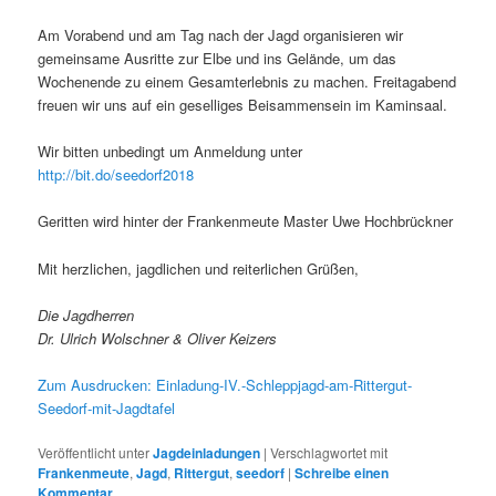
Am Vorabend und am Tag nach der Jagd organisieren wir
gemeinsame Ausritte zur Elbe und ins Gelände, um das
Wochenende zu einem Gesamterlebnis zu machen. Freitagabend
freuen wir uns auf ein geselliges Beisammensein im Kaminsaal.
Wir bitten unbedingt um Anmeldung unter
http://bit.do/seedorf2018
Geritten wird hinter der Frankenmeute Master Uwe Hochbrückner
Mit herzlichen, jagdlichen und reiterlichen Grüßen,
Die Jagdherren
Dr. Ulrich Wolschner & Oliver Keizers
Zum Ausdrucken: Einladung-IV.-Schleppjagd-am-Rittergut-
Seedorf-mit-Jagdtafel
Veröffentlicht unter
Jagdeinladungen
|
Verschlagwortet mit
Frankenmeute
,
Jagd
,
Rittergut
,
seedorf
|
Schreibe einen
Kommentar