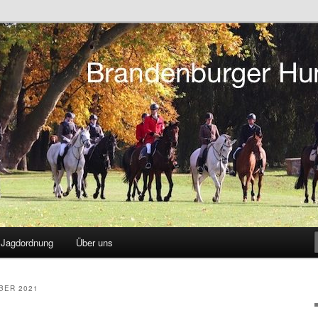
tsreiten in Berlin und Brandenburg
r Hunting Club
Jagdordnung
Über uns
BER 2021