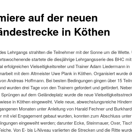
miere auf der neuen
ändestrecke in Köthen
es Lehrgangs strahlten die Teilnehmer mit der Sonne um die Wette.
rtswochenende startete die diesjährige Lehrgangsserie des BHC mi
nal erfolgreichen Vielseitigkeitsreiter und Trainer Adam Liedermann in
rbeit mit dem Altmeister Uwe Plank in Köthen. Organisiert wurde d
von Andreas Hoffmann. Bei besten Bedingungen gingen über 15 Teil
und wurden drei Tage von den Trainern gefordert und gefördert. Nebe
Sprüngen auf dem Geländeplatz wurde die neue Vielseitigkeitsstrec
iese in Köthen eingeweiht. Viele neue, abwechslungsreiche Hindern
rgangenen Monaten unter Anleitung von Harald Fechner und Burkhard
ter mit viel Engagement gebaut wurden, konnten zum Abschluss unter
ingungen eingeweiht werden; darunter Ecke, Steinmauer, Oxer, Tisch
eiche. Von E- bis L-Niveau variierten die Strecken und die Ritte wur