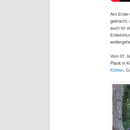
Am Ende wa
gebracht, 
auch für e
Entwicklun
weitergeh
Vom 01. b
Plank in 
Köthen
. C