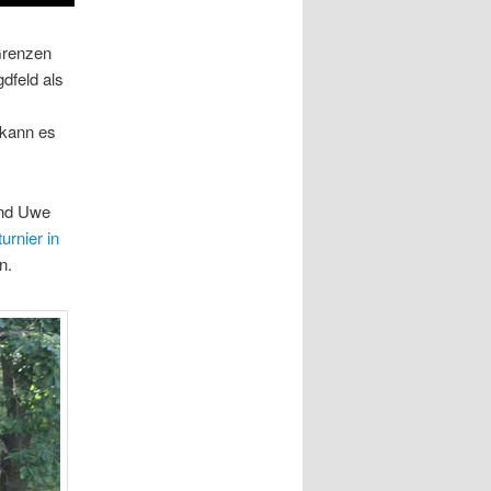
Grenzen
dfeld als
 kann es
und Uwe
turnier in
n.