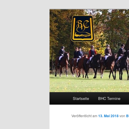
Zum
Schleppjagden und Vielseitigkei
Inhalt
wechseln
Brandenburge
Hauptmenü
Startseite
BHC Termine
Veröffentlicht am
13. Mai 2018
von
B