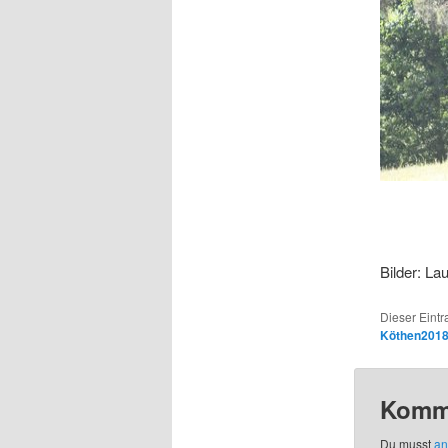
Bilder: La
Dieser Eintr
Köthen201
Komme
Du musst
an