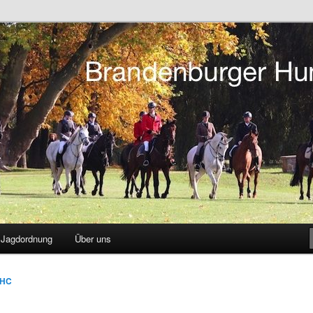
tsreiten in Berlin und Brandenburg
r Hunting Club
Jagdordnung
Über uns
HC