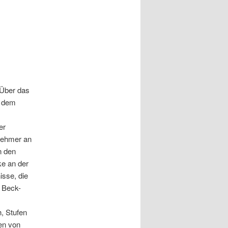
 Über das
t dem
er
nehmer an
n den
ke an der
isse, die
 Beck-
, Stufen
den von