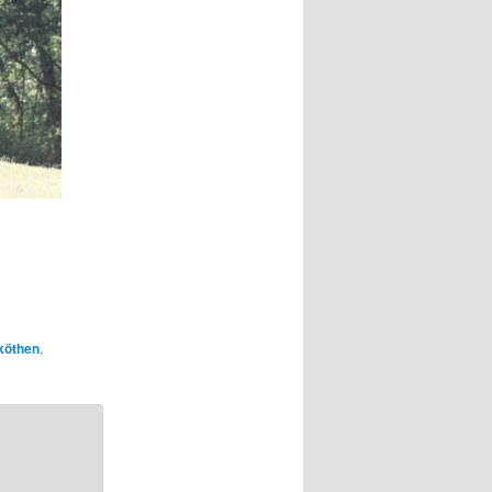
köthen
,