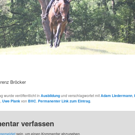
urenz Bröcker
ag wurde veröffentlicht in
Ausbildung
und verschlagwortet mit
Adam Liedermann
,
8
,
Uwe Plank
von
BHC
.
Permanenter Link zum Eintrag
.
ntar verfassen
gemeldet
sein, um einen Kommentar abzugeben.