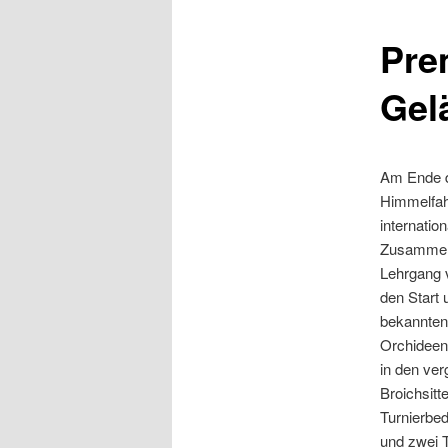
Pre
Gel
Am Ende d
Himmelfah
internatio
Zusammena
Lehrgang 
den Start 
bekannten 
Orchideenw
in den ve
Broichsit
Turnierbed
und zwei T