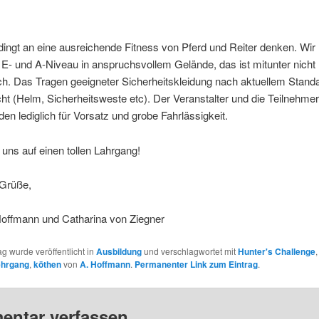
dingt an eine ausreichende Fitness von Pferd und Reiter denken.
Wir 
E- und A-Niveau in anspruchsvollem Gelände, das ist mitunter nicht
ch. Das Tragen geeigneter Sicherheitskleidung nach aktuellem Standa
cht (Helm, Sicherheitsweste etc). Der Veranstalter und die Teilnehmer
n lediglich für Vorsatz und grobe Fahrlässigkeit.
 uns auf einen tollen Lahrgang!
 Grüße,
offmann und Catharina von Ziegner
ag wurde veröffentlicht in
Ausbildung
und verschlagwortet mit
Hunter's Challenge
,
ehrgang
,
köthen
von
A. Hoffmann
.
Permanenter Link zum Eintrag
.
ntar verfassen