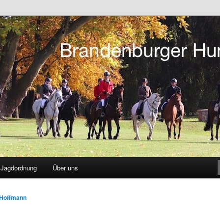
tsreiten in Berlin und Brandenburg
r Hunting Club
Jagdordnung
Über uns
 Hoffmann