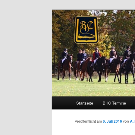
Zum
Schleppjagden und Vielseitigkei
Inhalt
wechseln
Brandenburge
Hauptmenü
Startseite
BHC Termine
Veröffentlicht am
6. Juli 2016
von
A.