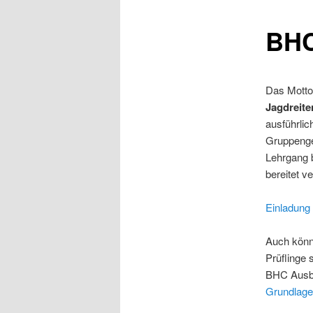
BHC
Das Motto 
Jagdreite
ausführlic
Gruppenge
Lehrgang b
bereitet v
Einladung
Auch könne
Prüflinge 
BHC Ausbi
Grundlage