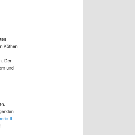
tes
in Köthen
m.
Der
ern und
en.
ngenden
rie-II-
!