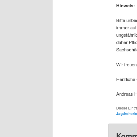
Hinweis:
Bitte unbe
immer auf 
ungefährli
daher Pfli
Sachschäde
Wir freuen
Herzliche
Andreas H
Dieser Eintr
Jagdreiterl
Komme