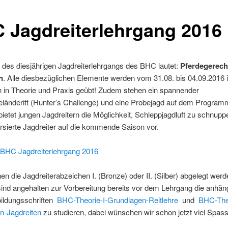
 Jagdreiterlehrgang 2016
des diesjährigen Jagdreiterlehrgangs des BHC lautet:
Pferdegerech
n
. Alle diesbezüglichen Elemente werden vom 31.08. bis 04.09.2016 
h in Theorie und Praxis geübt! Zudem stehen ein spannender
länderitt (Hunter’s Challenge) und eine Probejagd auf dem Program
ietet jungen Jagdreitern die Möglichkeit, Schleppjagdluft zu schnupp
ersierte Jagdreiter auf die kommende Saison vor.
 BHC Jagdreiterlehrgang 2016
n die Jagdreiterabzeichen I. (Bronze) oder II. (Silber) abgelegt werd
sind angehalten zur Vorbereitung bereits vor dem Lehrgang die anhä
ldungsschriften
BHC-Theorie-I-Grundlagen-Reitlehre
und
BHC-Theo
n-Jagdreiten
zu studieren, dabei wünschen wir schon jetzt viel Spass