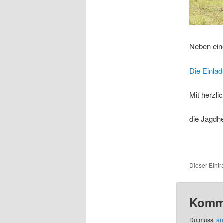
Neben eine
Die Einla
Mit herzli
die Jagdh
Dieser Eintr
Komme
Du musst
an