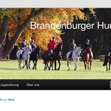
tsreiten in Berlin und Brandenburg
r Hunting Club
Jagdordnung
Über uns
19
von
BHC