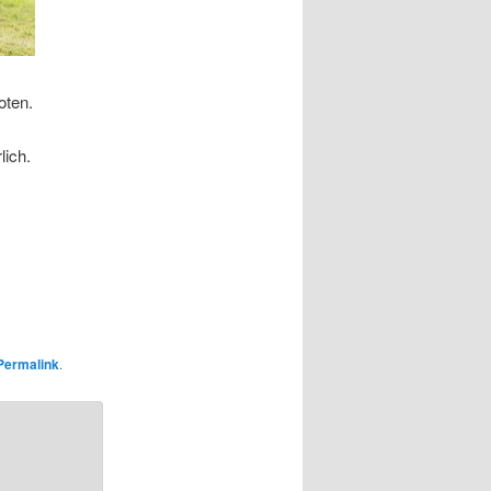
oten.
lich.
Permalink
.