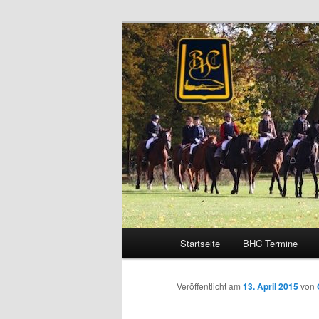
Zum
Schleppjagden und Vielseitigkei
Inhalt
wechseln
Brandenburge
Hauptmenü
Startseite
BHC Termine
Veröffentlicht am
13. April 2015
von