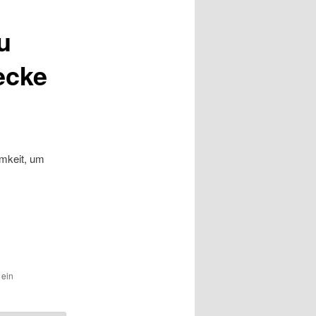
u
ecke
amkeit, um
 ein