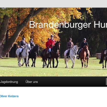
tsreiten in Berlin und Brandenburg
r Hunting Club
Jagdordnung
Über uns
Oliver Keizers