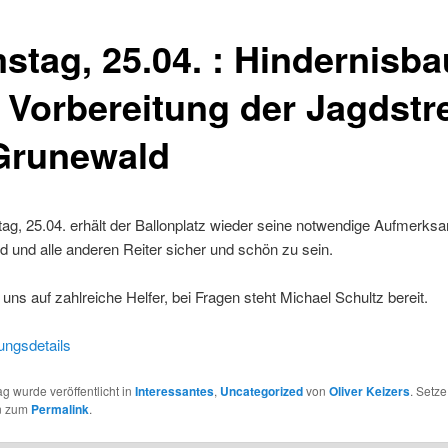
stag, 25.04. : Hindernisba
 Vorbereitung der Jagdstr
Grunewald
g, 25.04. erhält der Ballonplatz wieder seine notwendige Aufmerks
gd und alle anderen Reiter sicher und schön zu sein.
 uns auf zahlreiche Helfer, bei Fragen steht Michael Schultz bereit.
ungsdetails
ag wurde veröffentlicht in
Interessantes
,
Uncategorized
von
Oliver Keizers
. Setze
n zum
Permalink
.