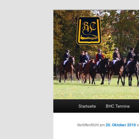
Zum
Schleppjagden und Vielseitigkei
Inhalt
wechseln
Brandenburge
Hauptmenü
Startseite
BHC Termine
Veröffentlicht am
20. Oktober 2016