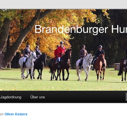
tsreiten in Berlin und Brandenburg
r Hunting Club
Jagdordnung
Über uns
von
Oliver Keizers