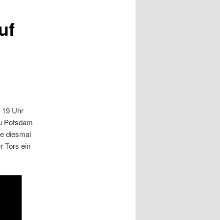
uf
– 19 Uhr
zu Potsdam
ée diesmal
r Tors ein