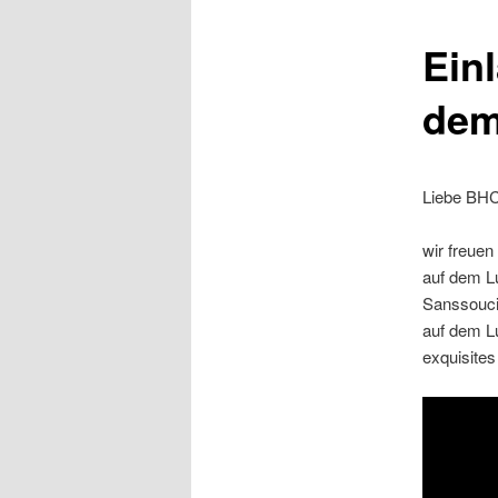
Ein
dem
Liebe BHC 
wir freuen
auf dem L
Sanssouci 
auf dem Lu
exquisites