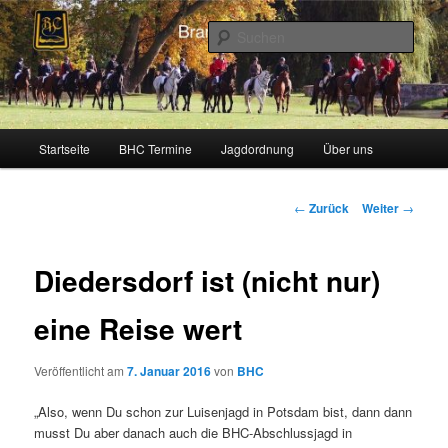
Zum
Schleppjagden und Vielseitigkeitsreiten in Berlin und Brandenburg
Inhalt
Such
wechseln
Brandenburger Hunting Club
Hauptmenü
Startseite
BHC Termine
Jagdordnung
Über uns
Beitragsnavigation
←
Zurück
Weiter
→
Diedersdorf ist (nicht nur)
eine Reise wert
Veröffentlicht am
7. Januar 2016
von
BHC
„Also, wenn Du schon zur Luisenjagd in Potsdam bist, dann dann
musst Du aber danach auch die BHC-Abschlussjagd in