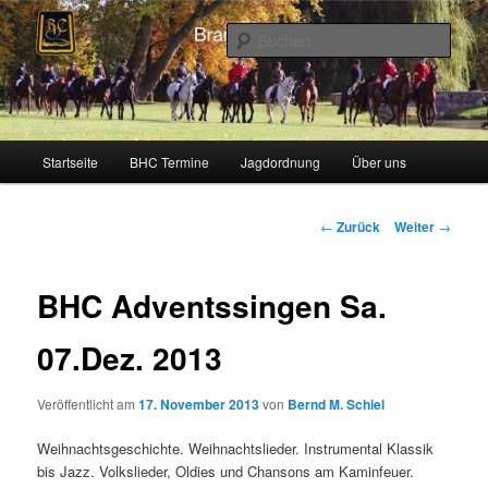
Zum
Schleppjagden und Vielseitigkeitsreiten in Berlin und Brandenburg
Inhalt
Such
wechseln
Brandenburger Hunting Club
Hauptmenü
Startseite
BHC Termine
Jagdordnung
Über uns
Beitragsnavigation
←
Zurück
Weiter
→
BHC Adventssingen Sa.
07.Dez. 2013
Veröffentlicht am
17. November 2013
von
Bernd M. Schiel
Weihnachtsgeschichte. Weihnachtslieder. Instrumental Klassik
bis Jazz. Volkslieder, Oldies und Chansons am Kaminfeuer.