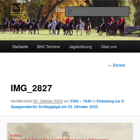
Zum
Schleppjagden und Vielseitigkeitsreiten in Berlin und Brandenburg
Inhalt
Such
wechseln
Brandenburger Hunting Club
Hauptmenü
Startseite
BHC Termine
Jagdordnung
Über uns
Bilder-
← Zurück
Navigation
IMG_2827
Veröffentlicht
30. Oktober 2025
am
2360 × 1640
in
Einladung zur II.
Quappendorfer Schleppjagd am 25. Oktober 2025