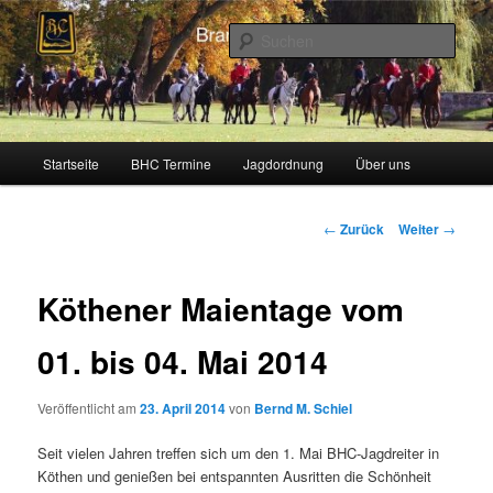
Zum
Schleppjagden und Vielseitigkeitsreiten in Berlin und Brandenburg
Inhalt
Such
wechseln
Brandenburger Hunting Club
Hauptmenü
Startseite
BHC Termine
Jagdordnung
Über uns
Beitragsnavigation
←
Zurück
Weiter
→
Köthener Maientage vom
01. bis 04. Mai 2014
Veröffentlicht am
23. April 2014
von
Bernd M. Schiel
Seit vielen Jahren treffen sich um den 1. Mai BHC-Jagdreiter in
Köthen und genießen bei entspannten Ausritten die Schönheit