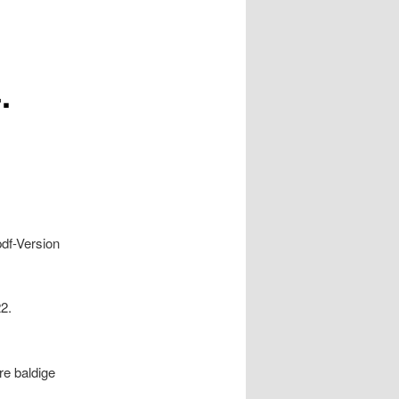
.
df-Version
2.
re baldige