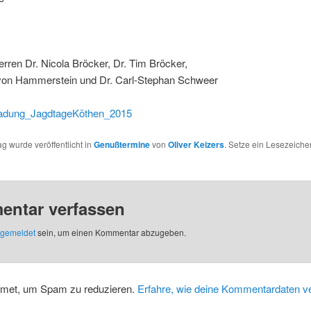
rren Dr. Nicola Bröcker, Dr. Tim Bröcker,
 von Hammerstein und Dr. Carl-Stephan Schweer
adung_JagdtageKöthen_2015
ag wurde veröffentlicht in
Genußtermine
von
Oliver Keizers
. Setze ein Lesezeich
ntar verfassen
gemeldet
sein, um einen Kommentar abzugeben.
smet, um Spam zu reduzieren.
Erfahre, wie deine Kommentardaten ve