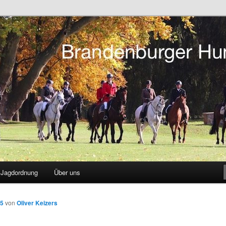
tsreiten in Berlin und Brandenburg
r Hunting Club
Jagdordnung
Über uns
15
von
Oliver Keizers