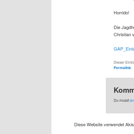
Horrido!
Die Jagdhe
Christian
GAP_Einl
Dieser Eintr
Permalink
.
Komme
Du musst
an
Diese Website verwendet Aki