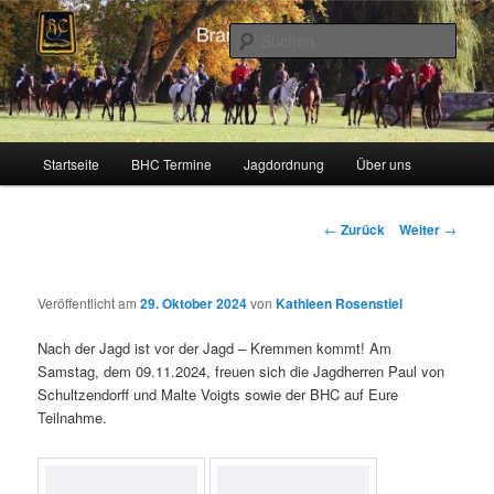
Zum
Schleppjagden und Vielseitigkeitsreiten in Berlin und Brandenburg
Inhalt
Such
wechseln
Brandenburger Hunting Club
Hauptmenü
Startseite
BHC Termine
Jagdordnung
Über uns
Beitragsnavigation
←
Zurück
Weiter
→
Veröffentlicht am
29. Oktober 2024
von
Kathleen Rosenstiel
Nach der Jagd ist vor der Jagd – Kremmen kommt! Am
Samstag, dem 09.11.2024, freuen sich die Jagdherren Paul von
Schultzendorff und Malte Voigts sowie der BHC auf Eure
Teilnahme.